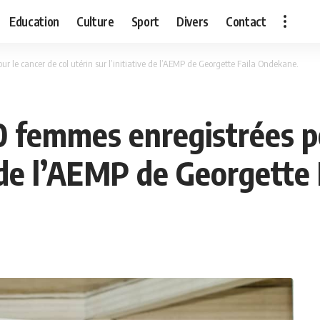
Education
Culture
Sport
Divers
Contact
 le cancer de col utérin sur l’initiative de l’AEMP de Georgette Faila Ondekane.
0 femmes enregistrées po
ve de l’AEMP de Georgette