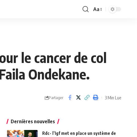
Aa
Font
Resizer
ur le cancer de col
 Faila Ondekane.
3 Min Lue
Partager
Dernières nouvelles
Rdc- l’Igf met en place un système de