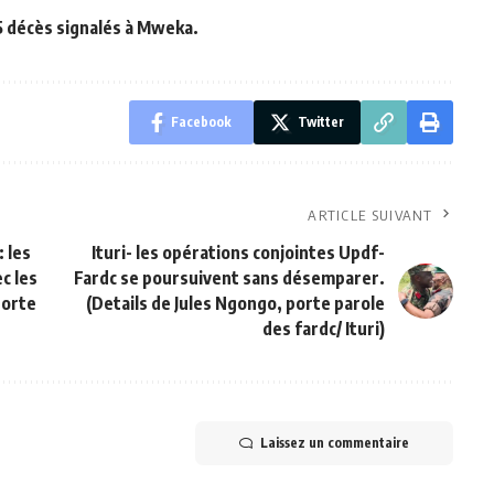
15 décès signalés à Mweka.
Facebook
Twitter
ARTICLE SUIVANT
: les
Ituri- les opérations conjointes Updf-
c les
Fardc se poursuivent sans désemparer.
porte
(Details de Jules Ngongo, porte parole
des fardc/ Ituri)
Laissez un commentaire