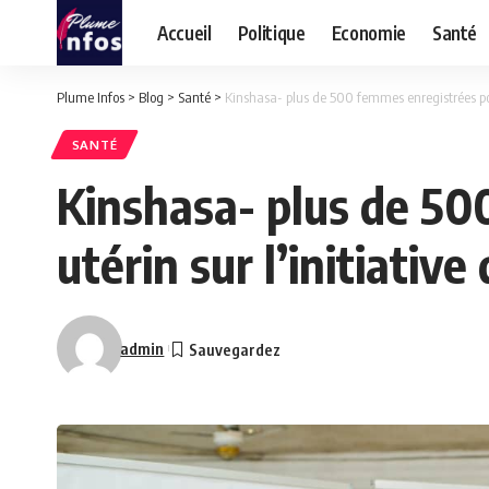
Accueil
Politique
Economie
Santé
Plume Infos
>
Blog
>
Santé
>
Kinshasa- plus de 500 femmes enregistrées pour
SANTÉ
Kinshasa- plus de 50
utérin sur l’initiati
admin