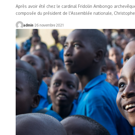
Après avoir été chez le cardinal Fridolin Ambongo archevêque 
composée du président de l'Assemblée nationale, Christoph
admin
26 novembre 2021