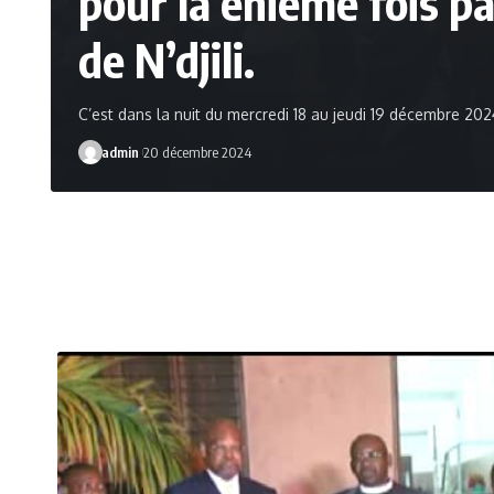
pour la énième fois p
de N’djili.
C’est dans la nuit du mercredi 18 au jeudi 19 décembre 202
admin
20 décembre 2024