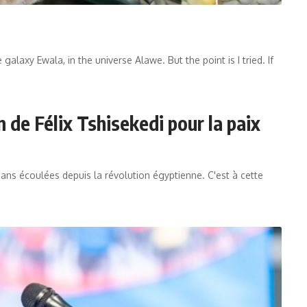
alaxy Ewala, in the universe Alawe. But the point is I tried. If
n de Félix Tshisekedi pour la paix
 74 ans écoulées depuis la révolution égyptienne. C'est à cette