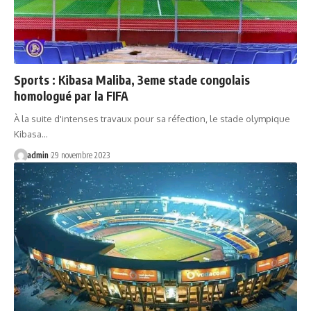
Sports : Kibasa Maliba, 3eme stade congolais
homologué par la FIFA
À la suite d'intenses travaux pour sa réfection, le stade olympique
Kibasa…
admin
29 novembre 2023