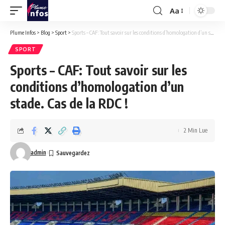
Aa
Font
Resizer
Plume Infos
>
Blog
>
Sport
>
Sports – CAF: Tout savoir sur les conditions d’homologation d’un stade. Cas de la RDC !
SPORT
Sports – CAF: Tout savoir sur les
conditions d’homologation d’un
stade. Cas de la RDC !
2 Min Lue
admin