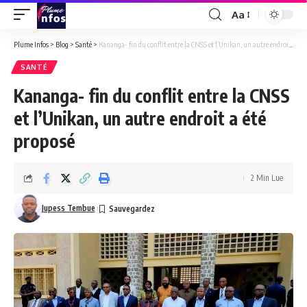
Aa
Font
Resizer
Plume Infos
>
Blog
>
Santé
>
Kananga- fin du conflit entre la CNSS et l’Unikan, un autre endroit a été proposé
SANTÉ
Kananga- fin du conflit entre la CNSS
et l’Unikan, un autre endroit a été
proposé
2 Min Lue
Jupess Tembue