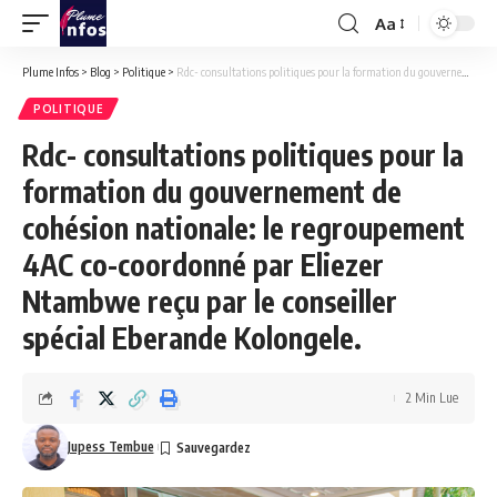
Aa
Font
Resizer
Plume Infos
>
Blog
>
Politique
>
Rdc- consultations politiques pour la formation du gouvernement de cohésion nationale: le regroupement 4AC co-coordonné par Eliezer Ntambwe reçu par le conseiller spécial Eberande Kolongele.
POLITIQUE
Rdc- consultations politiques pour la
formation du gouvernement de
cohésion nationale: le regroupement
4AC co-coordonné par Eliezer
Ntambwe reçu par le conseiller
spécial Eberande Kolongele.
2 Min Lue
Jupess Tembue