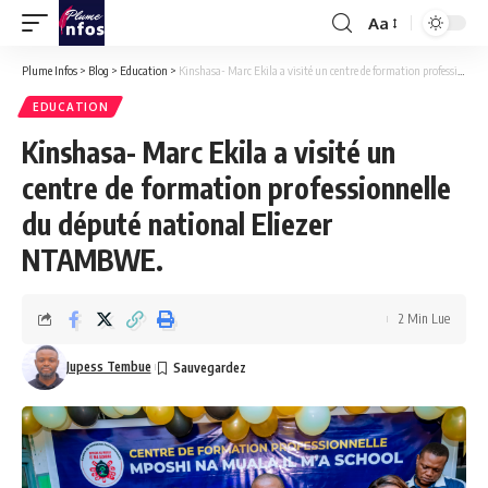
Aa
Font
Resizer
Plume Infos
>
Blog
>
Education
>
Kinshasa- Marc Ekila a visité un centre de formation professionnelle du député national Eliezer NTAMBWE.
EDUCATION
Kinshasa- Marc Ekila a visité un
centre de formation professionnelle
du député national Eliezer
NTAMBWE.
2 Min Lue
Jupess Tembue