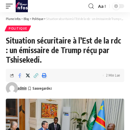
Aa
Font
Resizer
Plume Infos
>
Blog
>
Politique
>
Situation sécuritaire à l’Est de la rdc : un émissaire de Trump réçu par Tshisekedi.
POLITIQUE
Situation sécuritaire à l’Est de la rdc
: un émissaire de Trump réçu par
Tshisekedi.
2 Min Lue
admin