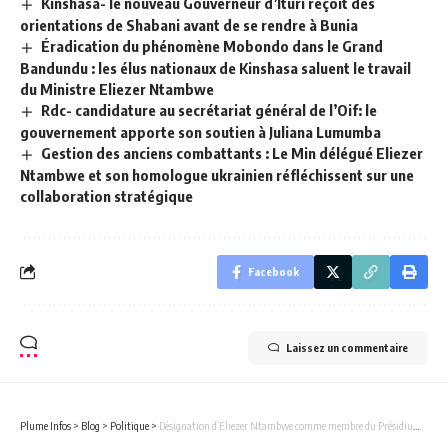
Kinshasa- le nouveau Gouverneur d’Ituri reçoit des
orientations de Shabani avant de se rendre à Bunia
Éradication du phénomène Mobondo dans le Grand
Bandundu : les élus nationaux de Kinshasa saluent le travail
du Ministre Eliezer Ntambwe
Rdc- candidature au secrétariat général de l’Oif: le
gouvernement apporte son soutien à Juliana Lumumba
Gestion des anciens combattants : Le Min délégué Eliezer
Ntambwe et son homologue ukrainien réfléchissent sur une
collaboration stratégique
Facebook
Laissez un commentaire
Plume Infos
>
Blog
>
Politique
>
Désignation d’Eliezer Ntambwe comme membre du Présidium de l’Union Sacrée : Jimmy Lumbu et Nicolas Wemakoy croient en une nouvelle ère qui vient d’être inaugurée au sein de cette famille politique du chef de l’État.