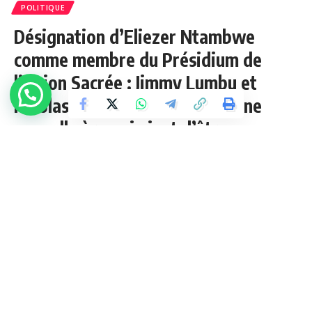
POLITIQUE
Désignation d’Eliezer Ntambwe
comme membre du Présidium de
l’Union Sacrée : Jimmy Lumbu et
Nicolas Wemakoy croient en une
nouvelle ère qui vient d’être
inaugurée au sein de cette famille
politique du chef de l’État.
2 Min Lue
Jupess Tembue