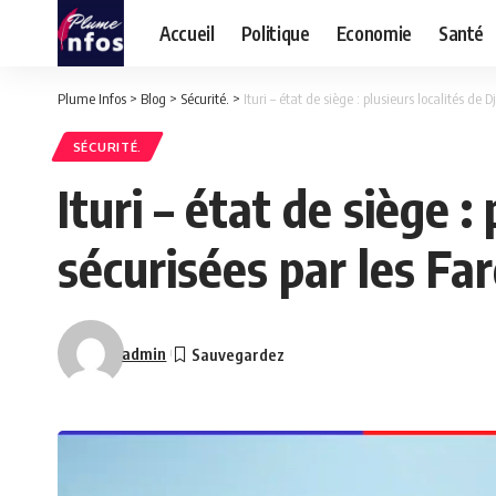
Accueil
Politique
Economie
Santé
Plume Infos
>
Blog
>
Sécurité.
>
Ituri – état de siège : plusieurs localités d
SÉCURITÉ.
Ituri – état de siège 
sécurisées par les Fa
admin