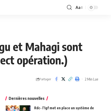
Aa
Font
Resizer
jugu et Mahagi sont
ect opération.)
2 Min Lue
Partager
Dernières nouvelles
Rdc- l’Igf met en place un système de