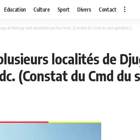
Education
Culture
Sport
Divers
Contact
e Djugu et Mahagi sont sécurisées par les Fardc. (Constat du Cmd du sect opération.)
: plusieurs localités de D
rdc. (Constat du Cmd du s