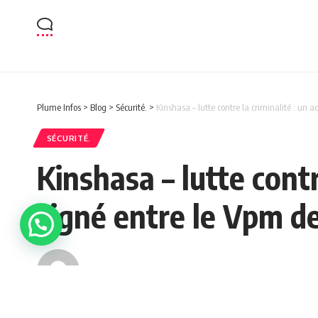
Plume Infos
>
Blog
>
Sécurité.
>
Kinshasa – lutte contre la criminalité : un ac
SÉCURITÉ.
Kinshasa – lutte contr
signé entre le Vpm de 
admin