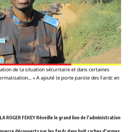
ion de la situation sécuritaire et dans certaines
ormalisation… » A ajouté le porte parole des Fardc en
A ROGER FEKEY Réveille le grand lion de l’administration
de guerre découverts par les fardc dans huit caches d’armes