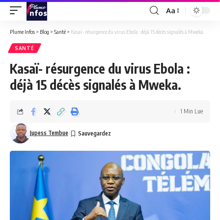
Aa
Font
Resizer
Plume Infos
>
Blog
>
Santé
>
Kasaï- résurgence du virus Ebola : déjà 15 décès signalés à Mweka.
SANTÉ
Kasaï- résurgence du virus Ebola :
déjà 15 décès signalés à Mweka.
1 Min Lue
Jupess Tembue