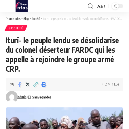
Aa
Font
Resizer
Plume Infos
>
Blog
>
Société
>
Ituri- le peuple lendu se désolidarise du colonel déserteur FARDC qui les appelle à rejoindre le groupe armé CRP.
SOCIÉTÉ
Ituri- le peuple lendu se désolidarise
du colonel déserteur FARDC qui les
appelle à rejoindre le groupe armé
CRP.
2 Min Lue
admin