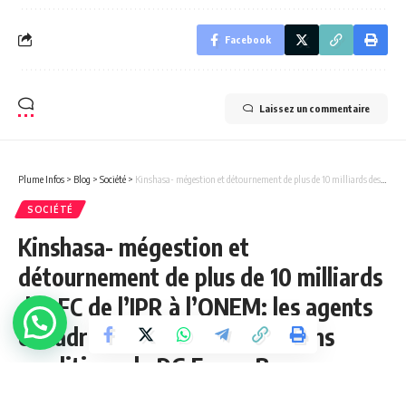
Facebook
Laissez un commentaire
Plume Infos
>
Blog
>
Société
>
Kinshasa- mégestion et détournement de plus de 10 milliards des FC de l’IPR à l’ONEM: les agents et cadres exigent le départ sans conditions du DG Fanon Beya Ngombe.
SOCIÉTÉ
Kinshasa- mégestion et
détournement de plus de 10 milliards
des FC de l’IPR à l’ONEM: les agents
et cadres exigent le départ sans
conditions du DG Fanon Beya
Ngombe.