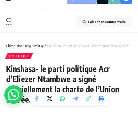
Laissez un commentaire
Plume Infos
>
Blog
>
Politique
>
Kinshasa- le parti politique Acr d’Eliezer Ntambwe a signé officiellement la charte de l’Union Sacrée.
POLITIQUE
Kinshasa- le parti politique Acr
d’Eliezer Ntambwe a signé
officiellement la charte de l’Union
Sacrée.
2 Min Lue
Jupess Tembue