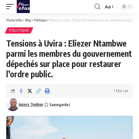
Aa
Font
Resizer
Plume Infos
>
Blog
>
Politique
>
Tensions à Uvira : Eliezer Ntambwe parmi les membres du gouvernement dépechés sur place pour restaurer l’ordre public.
POLITIQUE
Tensions à Uvira : Eliezer Ntambwe
parmi les membres du gouvernement
dépechés sur place pour restaurer
l’ordre public.
1 Min Lue
Jupess Tembue