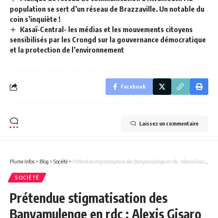
population se sert d’un réseau de Brazzaville. Un notable du
coin s’inquiète !
Kasaï-Central- les médias et les mouvements citoyens
sensibilisés par les Crongd sur la gouvernance démocratique
et la protection de l’environnement
Facebook
Laissez un commentaire
Plume Infos
>
Blog
>
Société
>
Prétendue stigmatisation des Banyamulenge en rdc : Alexis Gisaro dévoile les agendas cachés de Kagame.
SOCIÉTÉ
Prétendue stigmatisation des
Banyamulenge en rdc : Alexis Gisaro