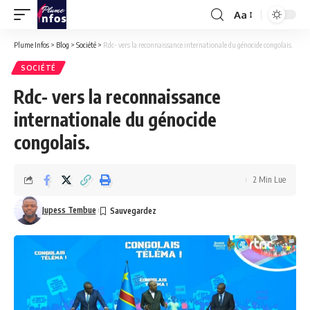
Aa
Font
Resizer
Plume Infos
>
Blog
>
Société
>
Rdc- vers la reconnaissance internationale du génocide congolais.
SOCIÉTÉ
Rdc- vers la reconnaissance
internationale du génocide
congolais.
2 Min Lue
Jupess Tembue