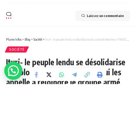
Laissez un commentaire
Plume Infos
>
Blog
>
Société
>
Ituri- le peuple lendu se désolidarise du colonel déserteur FARDC qui les appelle à rejoindre le groupe armé CRP.
SOCIÉTÉ
Ituri- le peuple lendu se désolidarise
du colonel déserteur FARDC qui les
appelle à rejoindre le groupe armé
CRP.
2 Min Lue
admin