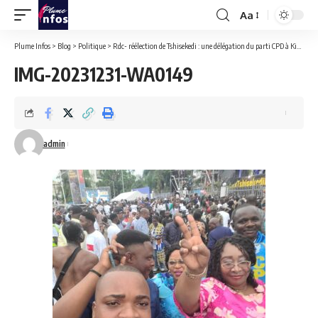
Aa
Font
Resizer
Plume Infos
>
Blog
>
Politique
>
Rdc- réélection de Tshisekedi : une délégation du parti CPD à Kinshasa pour célébrer cette victoire qui présage un lendemain meilleur.
IMG-20231231-WA0149
admin