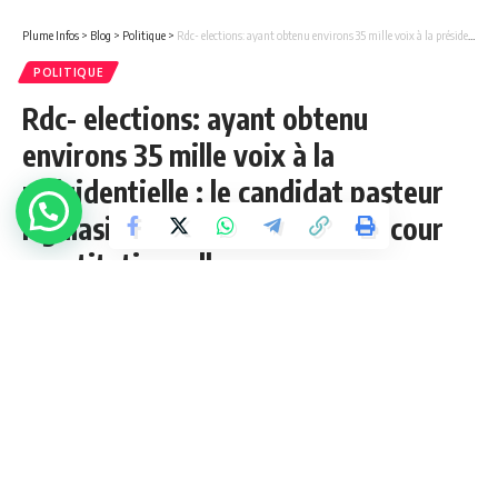
Plume Infos
>
Blog
>
Politique
>
Rdc- elections: ayant obtenu environs 35 mille voix à la présidentielle : le candidat pasteur Ngalasi croit aux miracles à la cour constitutionnelle.
POLITIQUE
Rdc- elections: ayant obtenu
environs 35 mille voix à la
présidentielle : le candidat pasteur
Ngalasi croit aux miracles à la cour
constitutionnelle.
1 Min Lue
admin