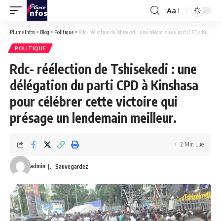
Aa
Font
Resizer
Plume Infos
>
Blog
>
Politique
>
Rdc- réélection de Tshisekedi : une délégation du parti CPD à Kinshasa pour célébrer cette victoire qui présage un lendemain meilleur.
POLITIQUE
Rdc- réélection de Tshisekedi : une
délégation du parti CPD à Kinshasa
pour célébrer cette victoire qui
présage un lendemain meilleur.
2 Min Lue
admin