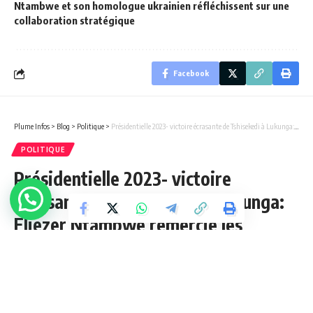
Ntambwe et son homologue ukrainien réfléchissent sur une
collaboration stratégique
Facebook
Plume Infos
>
Blog
>
Politique
>
Présidentielle 2023- victoire écrasante de Tshisekedi à Lukunga: Eliezer Ntambwe remercie les électeurs kinois et tous les membres de sa coordination.
POLITIQUE
Présidentielle 2023- victoire
écrasante de Tshisekedi à Lukunga:
Eliezer Ntambwe remercie les
électeurs kinois et tous les membres
de sa coordination.
2 Min Lue