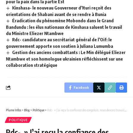
pour la paix dans la partie Est
Kinshasa- le nouveau Gouverneur d’Ituri reçoit des
orientations de Shabani avant de se rendre à Bunia
Éradication du phénomène Mobondo dans le Grand
Bandundu : les élus nationaux de Kinshasa saluent le travail
du Ministre Eliezer Ntambwe
Rdc- candidature au secrétariat général de l’Oif: le
gouvernement apporte son soutien à Juliana Lumumba
Gestion des anciens combattants : Le Min délégué Eliezer
Ntambwe et son homologue ukrainien réfléchissent sur une
collaboration stratégique
Facebook
Plume Infos
>
Blog
>
Politique
>
Rdc- » J’ai reçu la confiance des congolais, nous devons travailler très dur pour maintenir cette confiance » Tshisekedi en Conseil des ministres.
POLITIQUE
Rdc- » J’ai reçu la confiance des