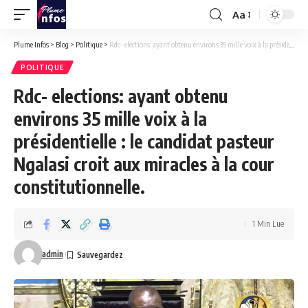
Aa
Font
Resizer
Plume Infos
>
Blog
>
Politique
>
Rdc- elections: ayant obtenu environs 35 mille voix à la présidentielle : le candidat pasteur Ngalasi croit aux miracles à la cour constitutionnelle.
POLITIQUE
Rdc- elections: ayant obtenu
environs 35 mille voix à la
présidentielle : le candidat pasteur
Ngalasi croit aux miracles à la cour
constitutionnelle.
1 Min Lue
admin