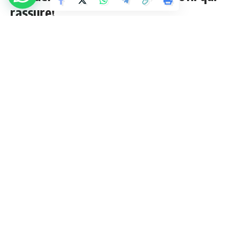
rassure!
3 Min Lue
admin