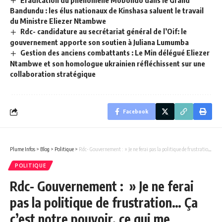
Bandundu : les élus nationaux de Kinshasa saluent le travail
du Ministre Eliezer Ntambwe
Rdc- candidature au secrétariat général de l’Oif: le
gouvernement apporte son soutien à Juliana Lumumba
Gestion des anciens combattants : Le Min délégué Eliezer
Ntambwe et son homologue ukrainien réfléchissent sur une
collaboration stratégique
Facebook
Plume Infos
>
Blog
>
Politique
>
Rdc- Gouvernement : » Je ne ferai pas la politique de frustration… Ça c’est notre pouvoir, ce qui me préoccupe c’est la République ». Eliezer Ntambwe
POLITIQUE
Rdc- Gouvernement : » Je ne ferai
pas la politique de frustration… Ça
c’est notre pouvoir, ce qui me