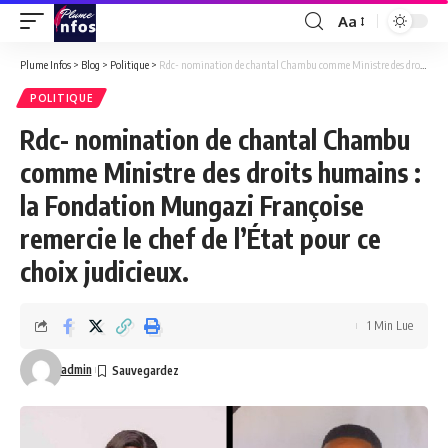
Aa
Font
Resizer
Plume Infos
>
Blog
>
Politique
>
Rdc- nomination de chantal Chambu comme Ministre des droits humains : la Fondation Mungazi Françoise remercie le chef de l’État pour ce choix judicieux.
POLITIQUE
Rdc- nomination de chantal Chambu
comme Ministre des droits humains :
la Fondation Mungazi Françoise
remercie le chef de l’État pour ce
choix judicieux.
1 Min Lue
admin