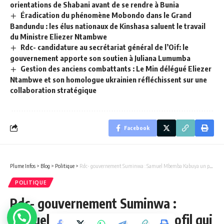
orientations de Shabani avant de se rendre à Bunia
Éradication du phénomène Mobondo dans le Grand
Bandundu : les élus nationaux de Kinshasa saluent le travail
du Ministre Eliezer Ntambwe
Rdc- candidature au secrétariat général de l’Oif: le
gouvernement apporte son soutien à Juliana Lumumba
Gestion des anciens combattants : Le Min délégué Eliezer
Ntambwe et son homologue ukrainien réfléchissent sur une
collaboration stratégique
Facebook
Plume Infos
>
Blog
>
Politique
>
Rdc- gouvernement Suminwa : Samuel Mbemba Kabuya un profil qui rassure!
POLITIQUE
Rdc- gouvernement Suminwa :
Samuel Mbemba Kabuya un profil qui