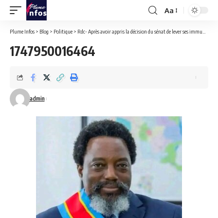
Aa
Font
Resizer
Plume Infos
>
Blog
>
Politique
>
Rdc- Après avoir appris la décision du sénat de lever ses immunités parlementaires: Joseph Kabila promet de réagir bientôt.
1747950016464
admin