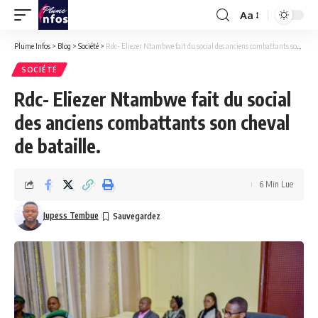
Aa
Font
Resizer
Plume Infos
>
Blog
>
Société
>
Rdc- Eliezer Ntambwe fait du social des anciens combattants son cheval de bataille.
SOCIÉTÉ
Rdc- Eliezer Ntambwe fait du social
des anciens combattants son cheval
de bataille.
6 Min Lue
Jupess Tembue