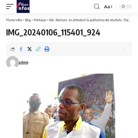
Aa
Font
Resizer
Plume Infos
>
Blog
>
Politique
>
Rdc- élections : en attendant la publication des résultats : Eliezer Ntambwe a réarmé moralement les capables candidats de sa formation politique ACR.
IMG_20240106_115401_924
admin