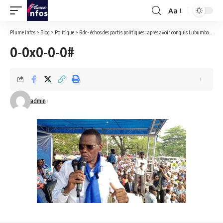
Aa
Font
Resizer
Plume Infos
>
Blog
>
Politique
>
Rdc- échos des partis politiques : après avoir conquis Lubumbashi, Acr d’Eliezer NTAMBWE intensifie ses activités à Kinshasa.
0-0x0-0-0#
admin