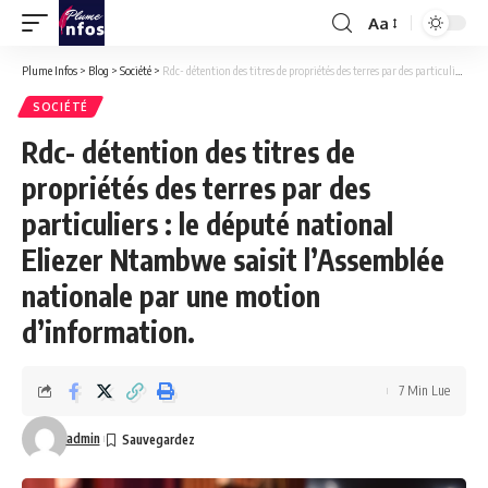
Aa
Font
Resizer
Plume Infos
>
Blog
>
Société
>
Rdc- détention des titres de propriétés des terres par des particuliers : le député national Eliezer Ntambwe saisit l’Assemblée nationale par une motion d’information.
SOCIÉTÉ
Rdc- détention des titres de
propriétés des terres par des
particuliers : le député national
Eliezer Ntambwe saisit l’Assemblée
nationale par une motion
d’information.
7 Min Lue
admin