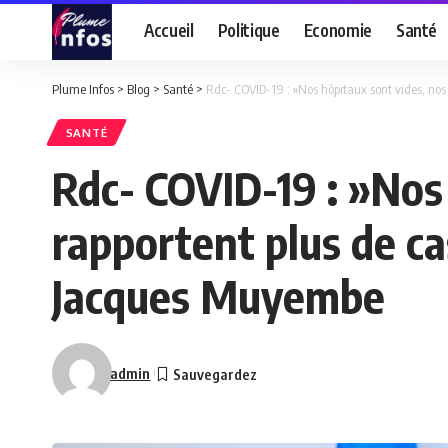
Accueil
Politique
Economie
Santé
Plume Infos
>
Blog
>
Santé
>
Rdc- COVID-19 : »Nos hôpitaux sont vides, no
SANTÉ
Rdc- COVID-19 : »Nos
rapportent plus de c
Jacques Muyembe
admin