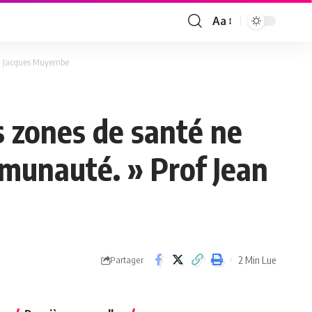
Aa
Font
Resizer
ean Jacques Muyembe
s zones de santé ne
mmunauté. » Prof Jean
2 Min Lue
Partager