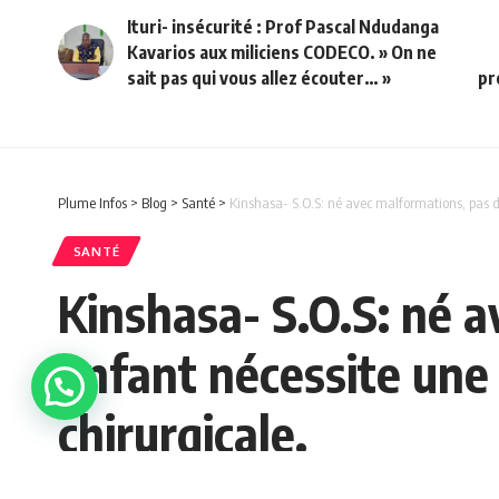
Ituri- insécurité : Prof Pascal Ndudanga
Kavarios aux miliciens CODECO. » On ne
sait pas qui vous allez écouter… »
pr
Plume Infos
>
Blog
>
Santé
>
Kinshasa- S.O.S: né avec malformations, pas de
SANTÉ
Kinshasa- S.O.S: né a
enfant nécessite une 
chirurgicale.