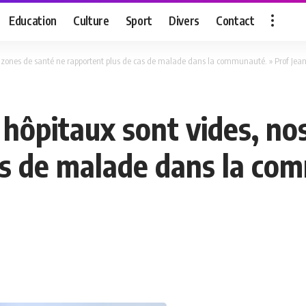
Education
Culture
Sport
Divers
Contact
s zones de santé ne rapportent plus de cas de malade dans la communauté. » Prof J
 hôpitaux sont vides, no
as de malade dans la co