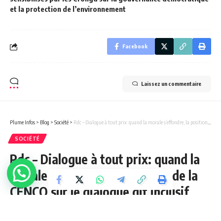
et la protection de l’environnement
Facebook
Laissez un commentaire
Plume Infos
>
Blog
>
Société
>
Rdc – Dialogue à tout prix: quand la morale s’effondre, la position de la CENCO sur le dialogue dit inclusif interroge profondément la conscience nationale (Tribune de Monsieur Isaac Mutombo journaliste du peuple).
SOCIÉTÉ
Rdc – Dialogue à tout prix: quand la
morale s’effondre, la position de la
CENCO sur le dialogue dit inclusif
interroge profondément la