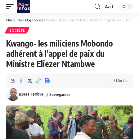
Aa
Font
Resizer
Plume Infos
>
Blog
>
Société
>
Kwango- les miliciens Mobondo adhérent à l’appel de paix du Ministre Eliezer Ntambwe
SOCIÉTÉ
Kwango- les miliciens Mobondo
adhérent à l’appel de paix du
Ministre Eliezer Ntambwe
3 Min Lue
Jupess Tembue