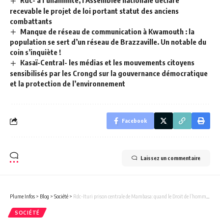
recevable le projet de loi portant statut des anciens
combattants
Manque de réseau de communication à Kwamouth : la
population se sert d’un réseau de Brazzaville. Un notable du
coin s’inquiète !
Kasaï-Central- les médias et les mouvements citoyens
sensibilisés par les Crongd sur la gouvernance démocratique
et la protection de l’environnement
Facebook
Laissez un commentaire
Plume Infos
>
Blog
>
Société
>
Rdc-Ituri prison centrale de Mambasa: quand le Droit de l’homme s’arrête aux portes de la dignité humaine ( Tribine de Monsieur Isaac Mutombo Tshishi journaliste du peuple).
SOCIÉTÉ