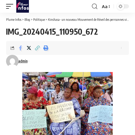
Aa
Font
Resizer
Plume Infos
>
Blog
>
Politique
>
Kinshasa- un nouveau Mouvement de Réveil des perrsonnes vivant avec handicap voit le jour et désavoue la Ministre Irène Esambo
IMG_20240415_110950_672
admin