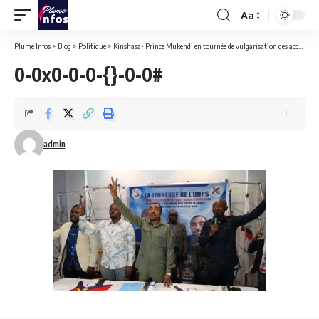
Aa
Font
Resizer
Plume Infos
>
Blog
>
Politique
>
Kinshasa- Prince Mukendi en tournée de vulgarisation des accords de paix entre la rdc et le Rwanda.
0-0x0-0-0-{}-0-0#
admin