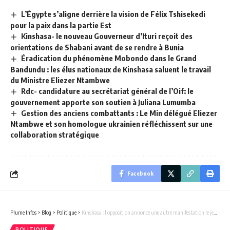
L’Égypte s’aligne derrière la vision de Félix Tshisekedi
pour la paix dans la partie Est
Kinshasa- le nouveau Gouverneur d’Ituri reçoit des
orientations de Shabani avant de se rendre à Bunia
Éradication du phénomène Mobondo dans le Grand
Bandundu : les élus nationaux de Kinshasa saluent le travail
du Ministre Eliezer Ntambwe
Rdc- candidature au secrétariat général de l’Oif: le
gouvernement apporte son soutien à Juliana Lumumba
Gestion des anciens combattants : Le Min délégué Eliezer
Ntambwe et son homologue ukrainien réfléchissent sur une
collaboration stratégique
Facebook
Plume Infos
>
Blog
>
Politique
>
Kinshasa : l’opposition annonce une autre manifestation le jeudi 25 Mai devant le siège de la Ceni. Entre-temps la jeunesse de l’Udps ne veut pas lâcher prise.
POLITIQUE