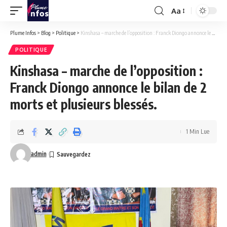
Aa
Font
Resizer
Plume Infos
>
Blog
>
Politique
>
Kinshasa – marche de l’opposition : Franck Diongo annonce le bilan de 2 morts et plusieurs blessés.
POLITIQUE
Kinshasa – marche de l’opposition :
Franck Diongo annonce le bilan de 2
morts et plusieurs blessés.
1 Min Lue
admin