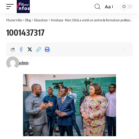
Aa
Font
Resizer
Plume Infos
>
Blog
>
Education
>
Kinshasa- Marc Ekila a visité un centre de formation professionnelle du député national Eliezer NTAMBWE.
1001437317
admin