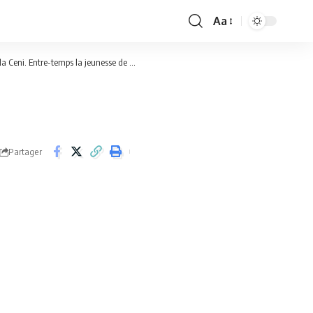
Aa
Font
Resizer
 jeunesse de l’Udps ne veut pas lâcher prise.
>
1684597329014
Partager