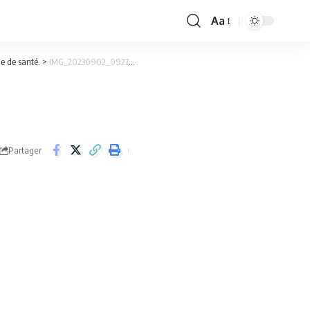
Aa
Font
Resizer
he de santé.
>
IMG_20230902_092715_761
Partager