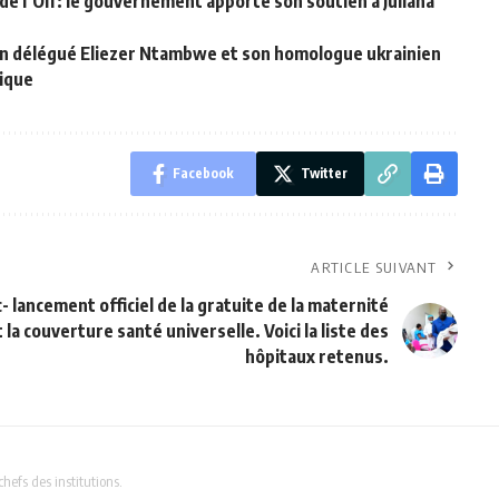
de l’Oif: le gouvernement apporte son soutien à Juliana
in délégué Eliezer Ntambwe et son homologue ukrainien
gique
Facebook
Twitter
ARTICLE SUIVANT
- lancement officiel de la gratuite de la maternité
t la couverture santé universelle. Voici la liste des
hôpitaux retenus.
chefs des institutions.