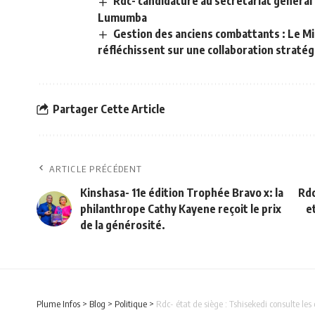
Rdc- candidature au secrétariat général 
Lumumba
Gestion des anciens combattants : Le M
réfléchissent sur une collaboration straté
Partager Cette Article
ARTICLE PRÉCÉDENT
Kinshasa- 11e édition Trophée Bravo x: la
Rdc
philanthrope Cathy Kayene reçoit le prix
e
de la générosité.
Plume Infos
>
Blog
>
Politique
>
Rdc- état de siège : Tshisekedi consulte les 