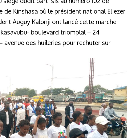
iege dudit parti sis au numéro 102 de
de Kinshasa où le président national Eliezer
dent Auguy Kalonji ont lancé cette marche
 kasavubu- boulevard triomplal – 24
 avenue des huileries pour rechuter sur