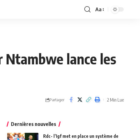
Aa
Font
Resizer
zer Ntambwe lance les
2 Min Lue
Partager
Dernières nouvelles
Rdc- l’Igf met en place un système de