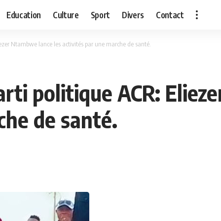
Education
Culture
Sport
Divers
Contact
liezer Ntambwe lance les activités par une marche de santé.
parti politique ACR: Elie
che de santé.