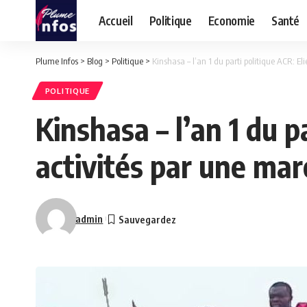
Accueil
Politique
Economie
Santé
Plume Infos
>
Blog
>
Politique
>
Kinshasa – l’an 1 du parti politique ACR: E
POLITIQUE
Kinshasa – l’an 1 du 
activités par une mar
admin