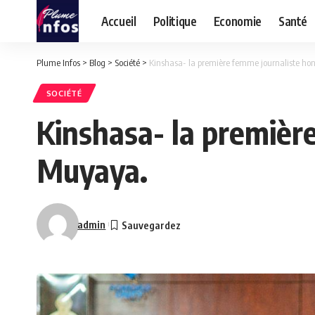
Accueil
Politique
Economie
Santé
Plume Infos
>
Blog
>
Société
>
Kinshasa- la première femme journaliste hon
SOCIÉTÉ
Kinshasa- la premièr
Muyaya.
admin