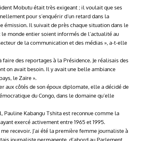
ident Mobutu était très exigeant ; il voulait que ses
onnellement pour s’enquérir d’un retard dans la
ne émission. Il suivait de près chaque situation dans le
et le monde entier soient informés de l’actualité au
 secteur de la communication et des médias », a-t-elle
 à faire des reportages à la Présidence. Je réalisais des
ont on avait besoin. Il y avait une belle ambiance
ays, le Zaïre ».
er aux côtés de son époux diplomate, elle a décidé de
Démocratique du Congo, dans le domaine qu’elle
el, Pauline Kabangu Tshita est reconnue comme la
ayant exercé activement entre 1965 et 1995.
à me recevoir. J’ai été la première femme journaliste à
’étais journaliste permanente, d’abord au Parlement,