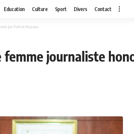
Education
Culture
Sport
Divers
Contact
orée par Patrick Muyaya.
e femme journaliste hono