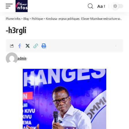
Aa
Font
Resizer
Plume Infos
>
Blog
>
Politique
>
Kinshasa- enjeux politiques : Eliezer Ntambwe restructure son parti Acr et fixe des objectifs pour une implantation effective sur toute l’étendue du pays.
-h3rgli
admin