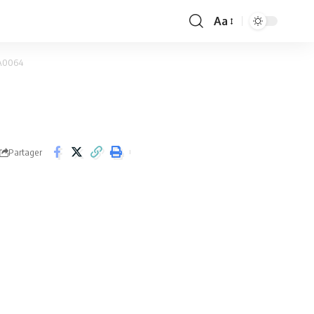
Aa
Font
Resizer
A0064
Partager