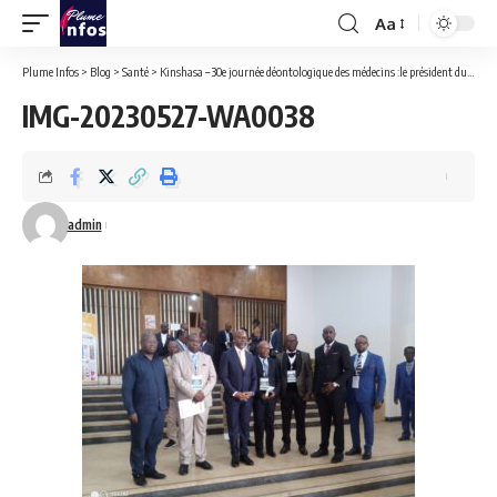
Aa
Font
Resizer
Plume Infos
>
Blog
>
Santé
>
Kinshasa – 30e journée déontologique des médecins :le président du Cuom Dr Elvis Bula a rappelé les droits et devoirs des professionnels de l’art de guérir.
IMG-20230527-WA0038
admin