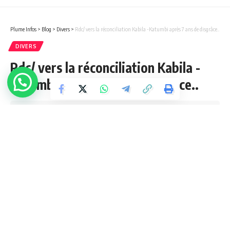
Plume Infos
>
Blog
>
Divers
>
Rdc/ vers la réconciliation Kabila -Katumbi après 7 ans de disgrâce..
DIVERS
Rdc/ vers la réconciliation Kabila -
Katumbi après 7 ans de disgrâce..
0 Min Lue
admin