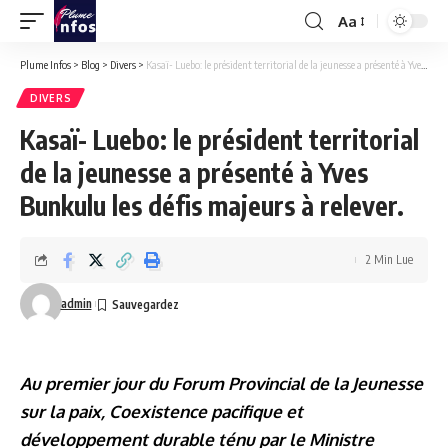
Aa
Font
Resizer
Plume Infos
>
Blog
>
Divers
>
Kasaï- Luebo: le président territorial de la jeunesse a présenté à Yves Bunkulu les défis majeurs à relever.
DIVERS
Kasaï- Luebo: le président territorial
de la jeunesse a présenté à Yves
Bunkulu les défis majeurs à relever.
2 Min Lue
admin
Au premier jour du Forum Provincial de la Jeunesse
sur la paix, Coexistence pacifique et
développement durable ténu par le Ministre