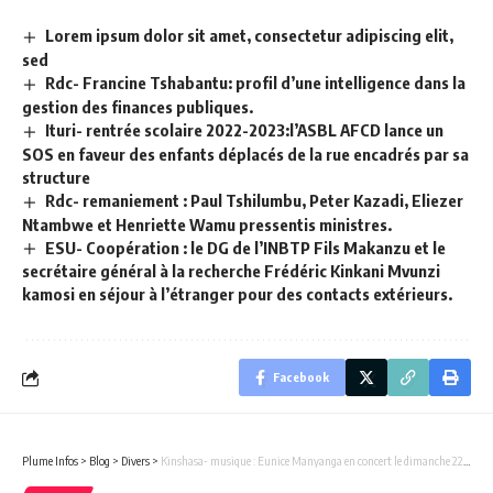
Lorem ipsum dolor sit amet, consectetur adipiscing elit,
sed
Rdc- Francine Tshabantu: profil d’une intelligence dans la
gestion des finances publiques.
Ituri- rentrée scolaire 2022-2023:l’ASBL AFCD lance un
SOS en faveur des enfants déplacés de la rue encadrés par sa
structure
Rdc- remaniement : Paul Tshilumbu, Peter Kazadi, Eliezer
Ntambwe et Henriette Wamu pressentis ministres.
ESU- Coopération : le DG de l’INBTP Fils Makanzu et le
secrétaire général à la recherche Frédéric Kinkani Mvunzi
kamosi en séjour à l’étranger pour des contacts extérieurs.
Facebook
Plume Infos
>
Blog
>
Divers
>
Kinshasa- musique : Eunice Manyanga en concert le dimanche 22 juillet au village Temba, une grande célébration Liziba offerte par l’honorable Eliezer Ntambwe.