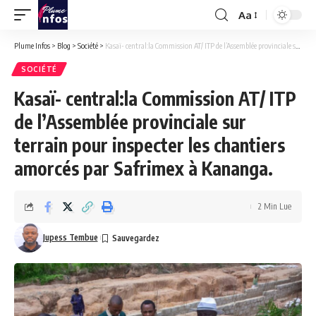
Aa
Font
Resizer
Plume Infos
>
Blog
>
Société
>
Kasaï- central:la Commission AT/ ITP de l’Assemblée provinciale sur terrain pour inspecter les chantiers amorcés par Safrimex à Kananga.
SOCIÉTÉ
Kasaï- central:la Commission AT/ ITP
de l’Assemblée provinciale sur
terrain pour inspecter les chantiers
amorcés par Safrimex à Kananga.
2 Min Lue
Jupess Tembue