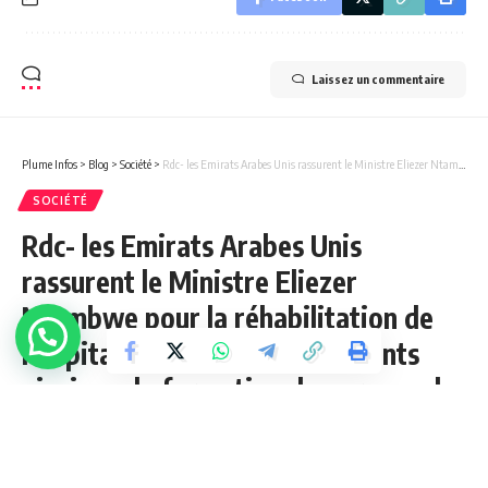
Laissez un commentaire
Plume Infos
>
Blog
>
Société
>
Rdc- les Emirats Arabes Unis rassurent le Ministre Eliezer Ntambwe pour la réhabilitation de l’hopital des anciens combattants ainsi que la formation du personnel soignant
SOCIÉTÉ
Rdc- les Emirats Arabes Unis
rassurent le Ministre Eliezer
Ntambwe pour la réhabilitation de
l’hopital des anciens combattants
ainsi que la formation du personnel
soignant
3 Min Lue