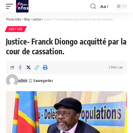
Aa
Font
Resizer
Plume Infos
>
Blog
>
Justice
>
Justice- Franck Diongo acquitté par la cour de cassation.
JUSTICE
Justice- Franck Diongo acquitté par la
cour de cassation.
3 Min Lue
admin