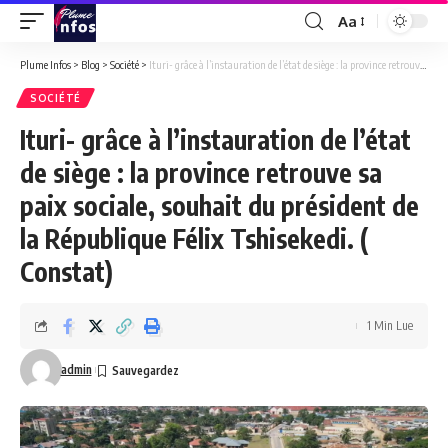
Aa
Font
Resizer
Plume Infos
>
Blog
>
Société
>
Ituri- grâce à l’instauration de l’état de siège : la province retrouve sa paix sociale, souhait du président de la République Félix Tshisekedi. ( Constat)
SOCIÉTÉ
Ituri- grâce à l’instauration de l’état
de siège : la province retrouve sa
paix sociale, souhait du président de
la République Félix Tshisekedi. (
Constat)
1 Min Lue
admin