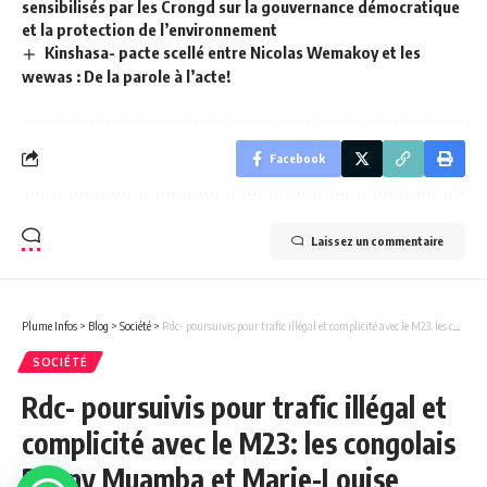
sensibilisés par les Crongd sur la gouvernance démocratique
et la protection de l’environnement
Kinshasa- pacte scellé entre Nicolas Wemakoy et les
wewas : De la parole à l’acte!
Facebook
Laissez un commentaire
Plume Infos
>
Blog
>
Société
>
Rdc- poursuivis pour trafic illégal et complicité avec le M23: les congolais Danny Muamba et Marie-Louise Tshibola vivent en clandestinité depuis deux ans et demi. (Témoignage d’un membre de la famille)
SOCIÉTÉ
Rdc- poursuivis pour trafic illégal et
complicité avec le M23: les congolais
Danny Muamba et Marie-Louise