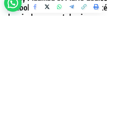
Tshibola vivent en clandestinité
depuis deux ans et demi.
(Témoignage d’un membre de la
famille)
3 Min Lue
admin