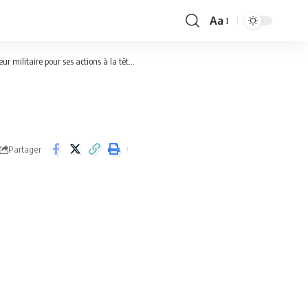
Aa
Font
Resizer
ur ses actions à la tête de cette province.
>
Screenshot_20250416-0816
Partager