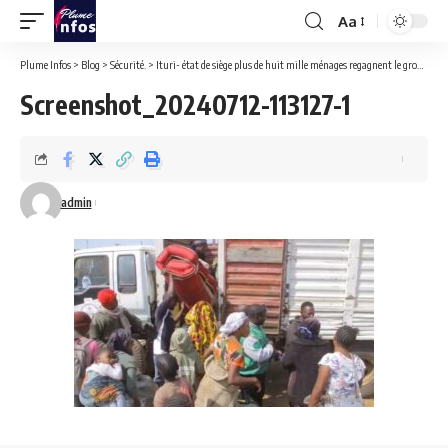
Aa
Font
Resizer
Plume Infos
>
Blog
>
Sécurité.
>
Ituri- état de siège plus de huit mille ménages regagnent le groupement de Kabarole après les efforts de paix fournis par l’administration militaire dirigée par le gouverneur Luboya Nkashama.
Screenshot_20240712-113127-1
admin