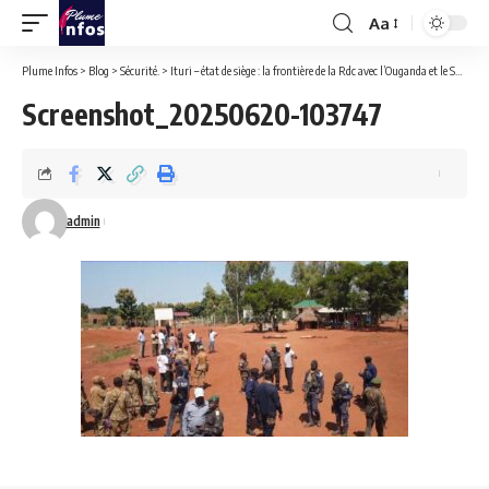
Aa
Font
Resizer
Plume Infos
>
Blog
>
Sécurité.
>
Ituri – état de siège : la frontière de la Rdc avec l’Ouganda et le Sud Soudan sécurisée par les Fardc.
Screenshot_20250620-103747
admin