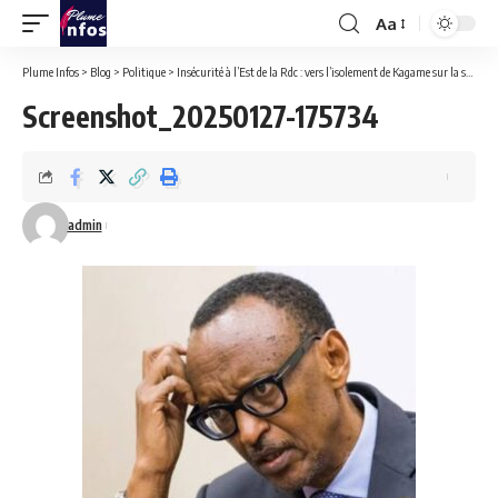
Aa
Font
Resizer
Plume Infos
>
Blog
>
Politique
>
Insécurité à l’Est de la Rdc : vers l’isolement de Kagame sur la scène internationale !
Screenshot_20250127-175734
admin