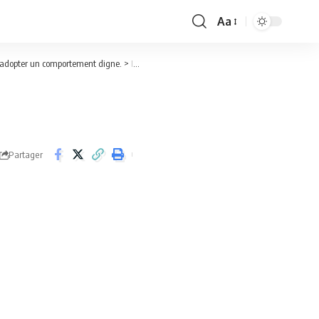
Aa
Font
Resizer
à adopter un comportement digne.
>
IMG-20240229-WA0073
Partager