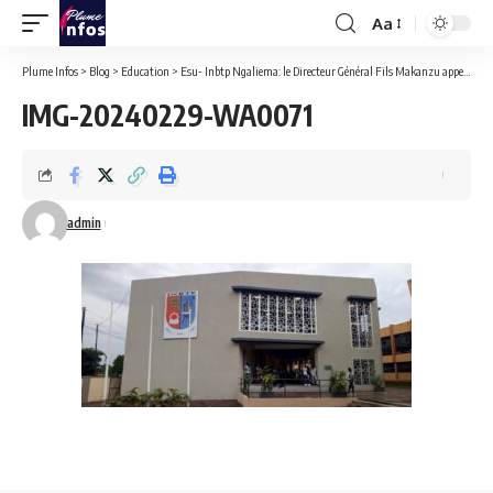
Aa
Font
Resizer
Plume Infos
>
Blog
>
Education
>
Esu- Inbtp Ngaliema: le Directeur Général Fils Makanzu appelle les nouveaux étudiants à adopter un comportement digne.
IMG-20240229-WA0071
admin