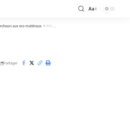
Aa
Font
Resizer
hercheurs aux eco-matériaux.
>
IMG-20240228-WA0117
Partager