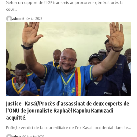
Selon un rapport de l'IGF transmis au procureur général près la
cour…
admin
9 février 2022
Justice- Kasaï/Procès d’assassinat de deux experts de
l’ONU :le journaliste Raphaël Kapuku Kamuzadi
acquitté.
Enfin,le verdict de la cour militaire de l'ex Kasai- occidental dans le…
admin
30 janvier 2022