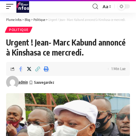
Aa
Font
Resizer
Plume Infos
>
Blog
>
Politique
>
Urgent ! Jean- Marc Kabund annoncé à Kinshasa ce mercredi.
POLITIQUE
Urgent ! Jean- Marc Kabund annoncé
à Kinshasa ce mercredi.
1 Min Lue
admin