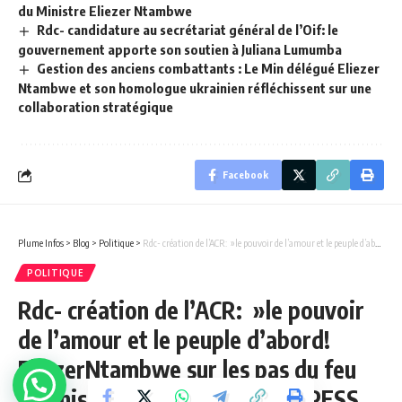
du Ministre Eliezer Ntambwe
Rdc- candidature au secrétariat général de l’Oif: le
gouvernement apporte son soutien à Juliana Lumumba
Gestion des anciens combattants : Le Min délégué Eliezer
Ntambwe et son homologue ukrainien réfléchissent sur une
collaboration stratégique
Facebook
Plume Infos
>
Blog
>
Politique
>
Rdc- création de l’ACR: »le pouvoir de l’amour et le peuple d’abord! EliezerNtambwe sur les pas du feu E.Tshisekedi (Chronique de JUPESS TEMBUE)
POLITIQUE
Rdc- création de l’ACR: »le pouvoir
de l’amour et le peuple d’abord!
EliezerNtambwe sur les pas du feu
E.Tshisekedi (Chronique de JUPESS