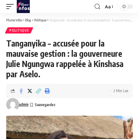
Aa
Font
Resizer
Plume Infos
>
Blog
>
Politique
>
Tanganyika – accusée pour la mauvaise gestion : la gouverneure Julie Ngungwa rappelée à Kinshasa par Aselo.
POLITIQUE
Tanganyika – accusée pour la
mauvaise gestion : la gouverneure
Julie Ngungwa rappelée à Kinshasa
par Aselo.
2 Min Lue
admin