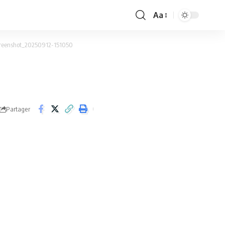
Aa
Font
Resizer
reenshot_20250912-151050
Partager